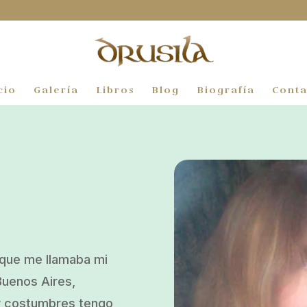
cio
Galería
Libros
Blog
Biografía
Conta
n que me llamaba mi
Buenos Aires,
 y costumbres tengo