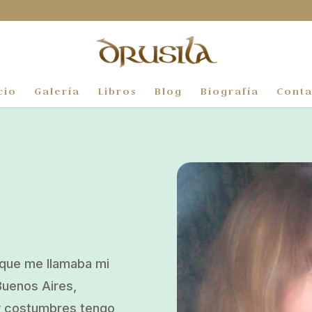
cio
Galería
Libros
Blog
Biografía
Conta
n que me llamaba mi
Buenos Aires,
 y costumbres tengo