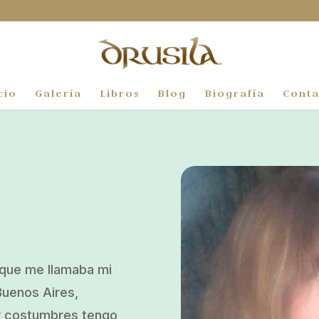
cio
Galería
Libros
Blog
Biografía
Conta
n que me llamaba mi
Buenos Aires,
 y costumbres tengo