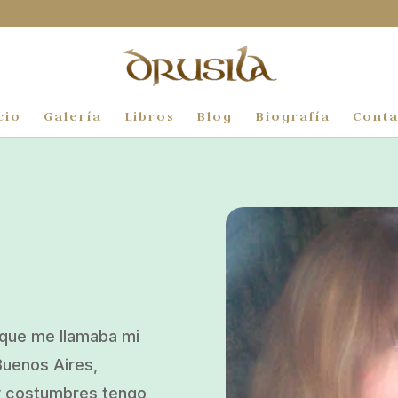
cio
Galería
Libros
Blog
Biografía
Conta
n que me llamaba mi
Buenos Aires,
 y costumbres tengo