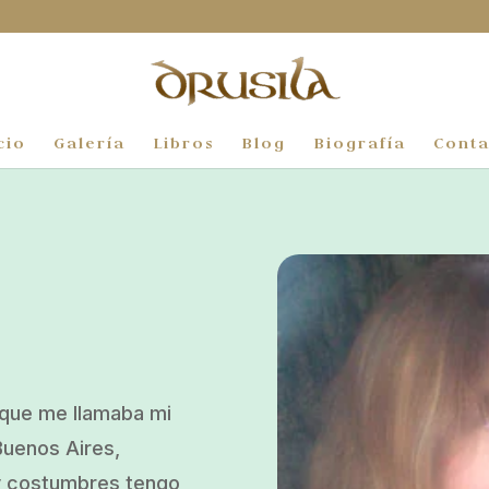
cio
Galería
Libros
Blog
Biografía
Conta
n que me llamaba mi
Buenos Aires,
 y costumbres tengo