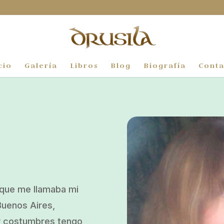
cio
Galería
Libros
Blog
Biografía
Conta
n que me llamaba mi
Buenos Aires,
 y costumbres tengo