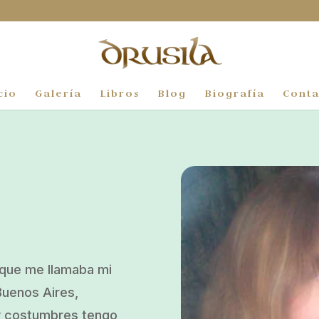
cio
Galería
Libros
Blog
Biografía
Conta
n que me llamaba mi
Buenos Aires,
 y costumbres tengo