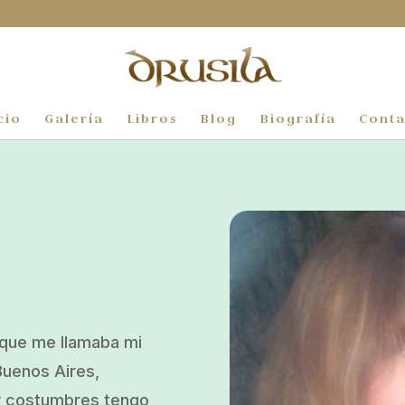
cio
Galería
Libros
Blog
Biografía
Conta
n que me llamaba mi
Buenos Aires,
 y costumbres tengo