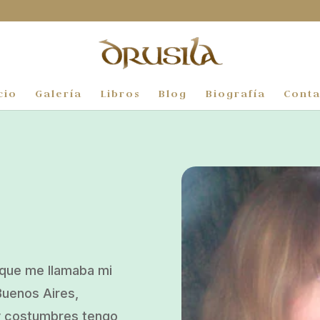
cio
Galería
Libros
Blog
Biografía
Conta
n que me llamaba mi
Buenos Aires,
 y costumbres tengo