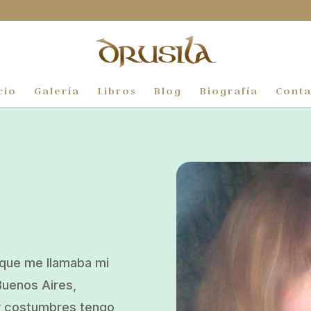
cio
Galería
Libros
Blog
Biografía
Conta
n que me llamaba mi
Buenos Aires,
 y costumbres tengo