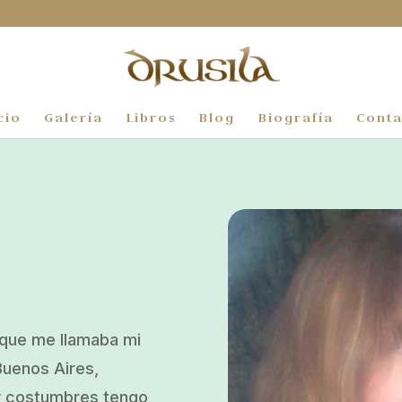
cio
Galería
Libros
Blog
Biografía
Conta
n que me llamaba mi
Buenos Aires,
 y costumbres tengo