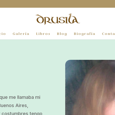
cio
Galería
Libros
Blog
Biografía
Conta
n que me llamaba mi
Buenos Aires,
 y costumbres tengo