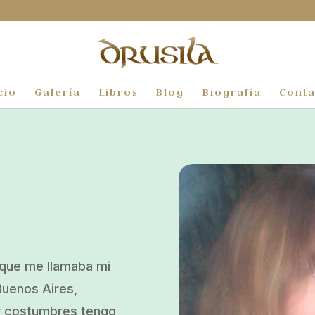
cio
Galería
Libros
Blog
Biografía
Conta
n que me llamaba mi
Buenos Aires,
 y costumbres tengo